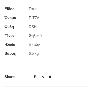
Είδος
Γάτα
Όνομα
ΠΙΤΣΑ
Φυλή
DSH
Γένος
Θηλυκό
Ηλικία
5 ετών
Βάρος
6,5 kgr
Share