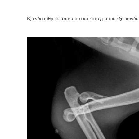
Β) ενδοαρθρικό αποσπαστικό κάταγμα του έξω κονδύ